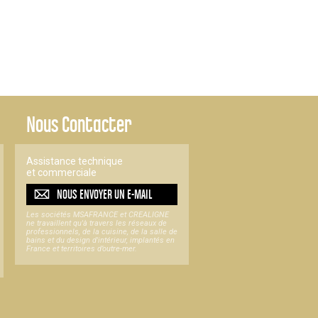
Nous Contacter
Assistance technique
et commerciale
NOUS ENVOYER UN
E-MAIL
Les sociétés MSAFRANCE et CREALIGNE
ne travaillent qu'à travers les réseaux de
professionnels, de la cuisine, de la salle de
bains et du design d'intérieur, implantés en
France et territoires d’outre-mer.