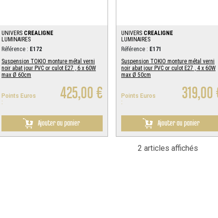
UNIVERS
CREALIGNE
UNIVERS
CREALIGNE
LUMINAIRES
LUMINAIRES
Référence :
E172
Référence :
E171
Suspension TOKIO monture métal verni
Suspension TOKIO monture métal verni
noir abat jour PVC or culot E27 , 6 x 60W
noir abat jour PVC or culot E27 , 4 x 60W
max Ø 60cm
max Ø 50cm
425,00 €
319,00 
Points Euros
Points Euros
:
:
Ajouter au panier
Ajouter au panier
2 articles affichés