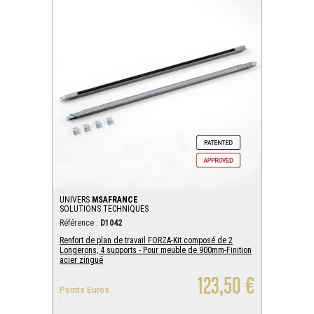
UNIVERS
MSAFRANCE
SOLUTIONS TECHNIQUES
Référence :
D1042
Renfort de plan de travail FORZA-Kit composé de 2
Longerons, 4 supports - Pour meuble de 900mm-Finition
acier zingué
123,50 €
Points Euros
: