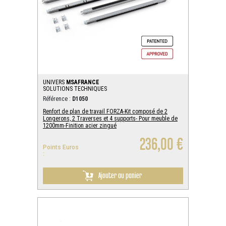
UNIVERS
MSAFRANCE
SOLUTIONS TECHNIQUES
Référence :
D1050
Renfort de plan de travail FORZA-Kit composé de 2
Longerons, 2 Traverses et 4 supports- Pour meuble de
1200mm-Finition acier zingué
236,00 €
Points Euros
:
Ajouter au panier