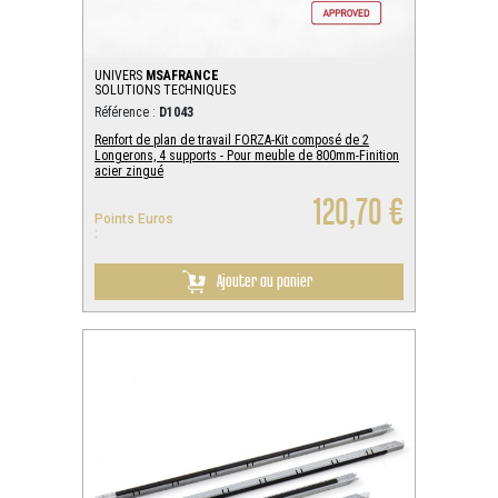
UNIVERS
MSAFRANCE
SOLUTIONS TECHNIQUES
Référence :
D1043
Renfort de plan de travail FORZA-Kit composé de 2
Longerons, 4 supports - Pour meuble de 800mm-Finition
acier zingué
120,70 €
Points Euros
:
Ajouter au panier