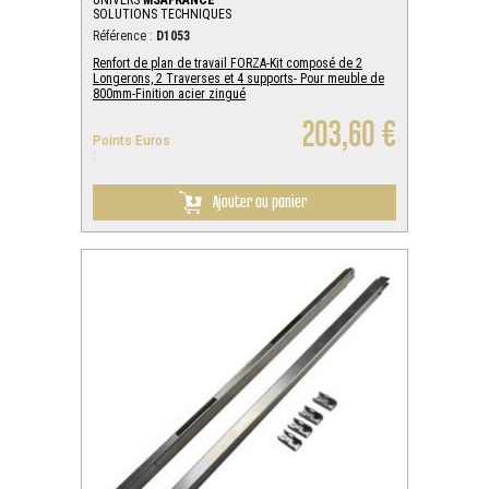
UNIVERS
MSAFRANCE
SOLUTIONS TECHNIQUES
Référence :
D1053
Renfort de plan de travail FORZA-Kit composé de 2
Longerons, 2 Traverses et 4 supports- Pour meuble de
800mm-Finition acier zingué
203,60 €
Points Euros
:
Ajouter au panier