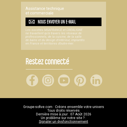
Assistance technique
et commerciale
NOUS ENVOYER UN
E-MAIL
Les sociétés MSAFRANCE et CREALIGNE
ne travaillent qu'à travers les réseaux de
professionnels, de la cuisine, de la salle
de bains et du design d'intérieur, implantés
en France et territoires d’outre-mer.
Restez connecté
Groupe-sofive.com : Créons ensemble votre univers
Tous droits réservés
Dernière mise à jour : 07 Août 2026
Un problème sur notre site ? :
Signaler un dysfonctionnement