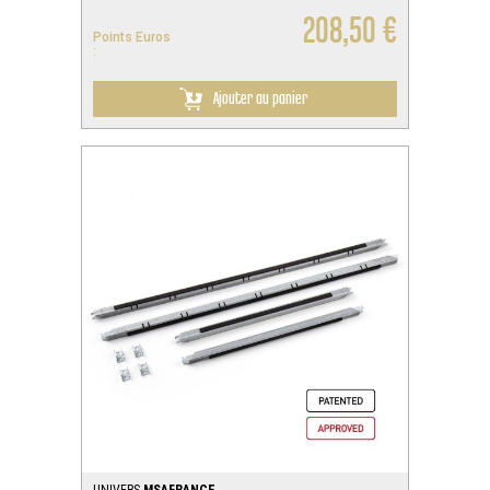
208,50 €
Points Euros
:
Ajouter au panier