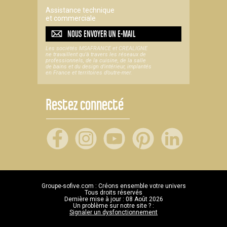
Assistance technique
et commerciale
NOUS ENVOYER UN
E-MAIL
Les sociétés MSAFRANCE et CREALIGNE
ne travaillent qu'à travers les réseaux de
professionnels, de la cuisine, de la salle
de bains et du design d'intérieur, implantés
en France et territoires d’outre-mer.
Restez connecté
Groupe-sofive.com : Créons ensemble votre univers
Tous droits réservés
Dernière mise à jour : 08 Août 2026
Un problème sur notre site ? :
Signaler un dysfonctionnement