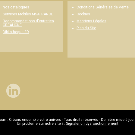
Nos catalogues
Conditions Générales de Vente
Cookies
Services Mobiles MSAFRANCE
Mentions Légales
Recommandations d'entretien
CREALIGNE
Plan du Site
Bibliothèque 3D
com : Créons ensemble votre univers - Tous droits réservés - Dernière mise à jour
Un problème sur notre site ? :
Signaler un dysfonctionnement