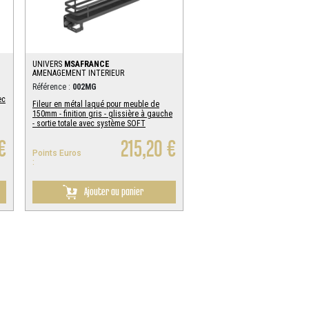
UNIVERS
MSAFRANCE
AMENAGEMENT INTERIEUR
Référence :
002MG
ec
Fileur en métal laqué pour meuble de
150mm - finition gris - glissière à gauche
- sortie totale avec système SOFT
€
215,20 €
Points Euros
:
Ajouter au panier