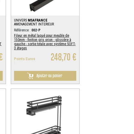
UNIVERS
MSAFRANCE
AMENAGEMENT INTERIEUR
Référence :
002-P
Fileur en métal laqué pour meuble de
150mm - finition gris orion - glissière à
T
gauche - sortie totale avec système SOFT-
3 étages
€
248,70 €
Points Euros
:
Ajouter au panier