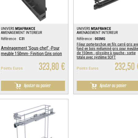
UNIVERS
MSAFRANCE
UNIVERS
MSAFRANCE
AMENAGEMENT INTERIEUR
AMENAGEMENT INTERIEUR
Référence :
C31
Référence :
003MG
Fileur porte-torchon en fils carré gris av
Aménagement 'Sous-chef' -Pour
fond en bois mélaminé gris pour meuble
meuble 150mm- Finition Gris orion
de 150mm - glissière à gauche - sortie
totale avec système SOFT
323,80 €
232,50 
Points Euros
Points Euros
:
:
Ajouter au panier
Ajouter au panier