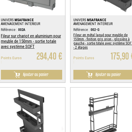
UNIVERS
MSAFRANCE
UNIVERS
MSAFRANCE
AMENAGEMENT INTERIEUR
AMENAGEMENT INTERIEUR
Référence :
002A
Référence :
002-G
Fileur en métal laqué pour meuble de
Fileur sur chariot en aluminium pour
150mm - finition gris orion - glissière à
meuble de 150mm - sortie totale
gauche - sortie totale avec système SOF
avec système SOFT
- 2 étages
294,40 €
175,90 
Points Euros
Points Euros
:
:
Ajouter au panier
Ajouter au panier