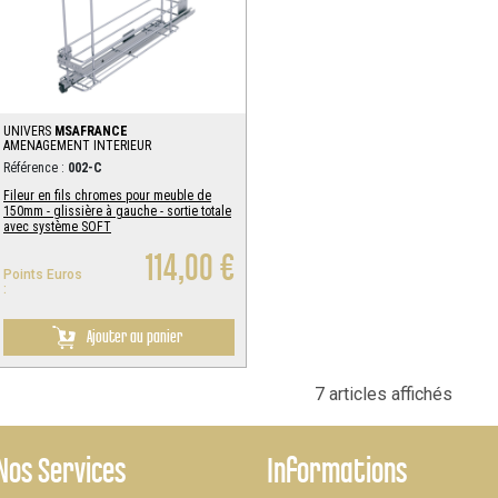
UNIVERS
MSAFRANCE
AMENAGEMENT INTERIEUR
Référence :
002-C
Fileur en fils chromes pour meuble de
150mm - glissière à gauche - sortie totale
avec système SOFT
114,00 €
Points Euros
:
Ajouter au panier
7 articles affichés
Nos Services
Informations