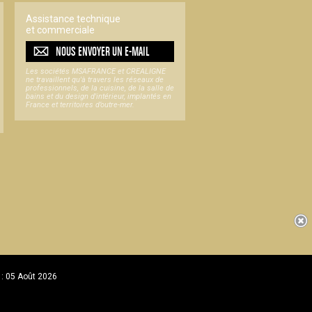
Assistance technique
et commerciale
NOUS ENVOYER UN
E-MAIL
Les sociétés MSAFRANCE et CREALIGNE
ne travaillent qu'à travers les réseaux de
professionnels, de la cuisine, de la salle de
bains et du design d'intérieur, implantés en
France et territoires d’outre-mer.
 : 05 Août 2026