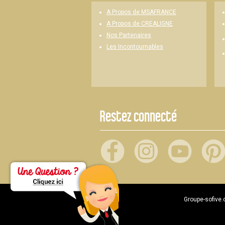
A Propos de MSAFRANCE
A Propos de CREALIGNE
Nos Partenaires
Les Incontournables
Restez connecté
Groupe-sofive.