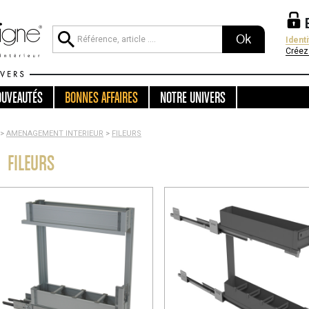
Ok
Ident
Créez
OUVEAUTÉS
BONNES AFFAIRES
NOTRE UNIVERS
>
AMENAGEMENT INTERIEUR
>
FILEURS
FILEURS