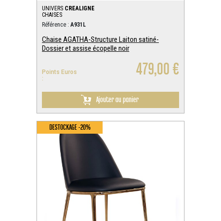
UNIVERS
CREALIGNE
CHAISES
Référence :
A931L
Chaise AGATHA-Structure Laiton satiné-
Dossier et assise écopelle noir
479,00 €
Points Euros
:
Ajouter au panier
DESTOCKAGE -20%