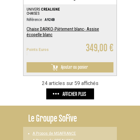
UNIVERS
CREALIGNE
CHAISES
Référence :
A924B
Chaise DARKO-Piètement blanc- Assise
écopelle blanc
349,00 €
Points Euros
:
Ajouter au panier
24 articles sur 59 affichés
AFFICHER PLUS
Le
Groupe Sofive
A Propos de MSAFRANCE