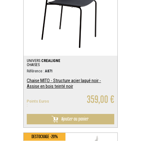
UNIVERS
CREALIGNE
CHAISES
Référence :
A871
Chaise MITO - Structure acier laqué noir -
Assise en bois teinté noir
359,00 €
Points Euros
:
Ajouter au panier
DESTOCKAGE -20%