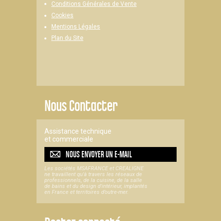
Conditions Générales de Vente
Cookies
Mentions Légales
Plan du Site
Nous Contacter
Assistance technique
et commerciale
NOUS ENVOYER UN
E-MAIL
Les sociétés MSAFRANCE et CREALIGNE
ne travaillent qu'à travers les réseaux de
professionnels, de la cuisine, de la salle
de bains et du design d'intérieur, implantés
en France et territoires d’outre-mer.