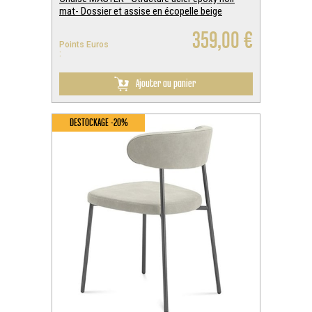
mat- Dossier et assise en écopelle beige
359,00 €
Points Euros
:
Ajouter au panier
DESTOCKAGE -20%