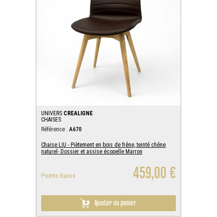
UNIVERS
CREALIGNE
CHAISES
Référence :
A670
Chaise LIU - Piètement en bois de frêne, teinté chêne
naturel- Dossier et assise écopelle Marron
459,00 €
Points Euros
:
Ajouter au panier