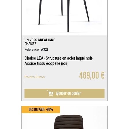
UNIVERS
CREALIGNE
CHAISES
Référence :
A321
Chaise LEA- Structure en acier laqué noir-
Assise tissu écopelle noir
469,00 €
Points Euros
:
Ajouter au panier
DESTOCKAGE -20%