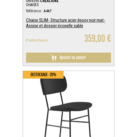
UNIVERS
CREALIGNE
CHAISES
Référence :
A467
Chaise SLIM- Structure acier époxy noir mat-
Assise et dossier écopelle sable
359,00 €
Points Euros
:
Ajouter au panier
DESTOCKAGE -20%