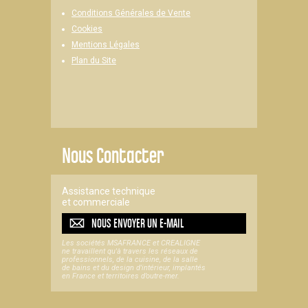
Conditions Générales de Vente
Cookies
Mentions Légales
Plan du Site
Nous Contacter
Assistance technique
et commerciale
NOUS ENVOYER UN
E-MAIL
Les sociétés MSAFRANCE et CREALIGNE
ne travaillent qu'à travers les réseaux de
professionnels, de la cuisine, de la salle
de bains et du design d'intérieur, implantés
en France et territoires d’outre-mer.