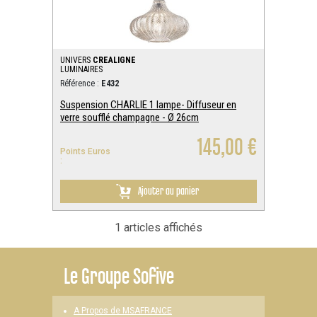
UNIVERS
CREALIGNE
LUMINAIRES
Référence :
E432
Suspension CHARLIE 1 lampe- Diffuseur en
verre soufflé champagne - Ø 26cm
145,00 €
Points Euros
:
Ajouter au panier
1 articles affichés
Le
Groupe Sofive
A Propos de MSAFRANCE