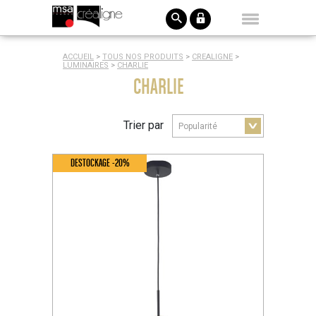
ACCUEIL
>
TOUS NOS PRODUITS
>
CREALIGNE
>
LUMINAIRES
>
CHARLIE
CHARLIE
Trier par
DESTOCKAGE -20%