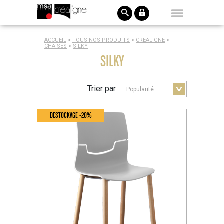
ACCUEIL
>
TOUS NOS PRODUITS
>
CREALIGNE
>
CHAISES
>
SILKY
SILKY
Trier par
DESTOCKAGE -20%