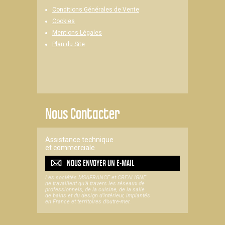
Conditions Générales de Vente
Cookies
Mentions Légales
Plan du Site
Nous Contacter
Assistance technique
et commerciale
NOUS ENVOYER UN
E-MAIL
Les sociétés MSAFRANCE et CREALIGNE
ne travaillent qu'à travers les réseaux de
professionnels, de la cuisine, de la salle
de bains et du design d'intérieur, implantés
en France et territoires d’outre-mer.