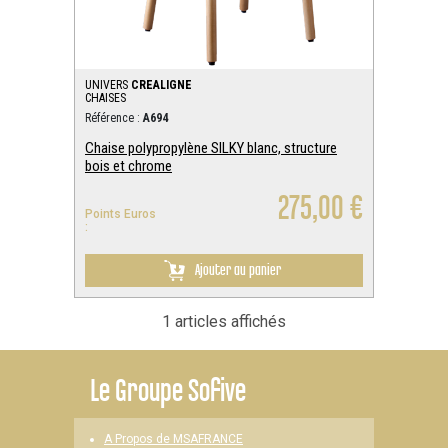
UNIVERS
CREALIGNE
CHAISES
Référence :
A694
Chaise polypropylène SILKY blanc, structure
bois et chrome
275,00 €
Points Euros
:
Ajouter au panier
1 articles affichés
Le
Groupe Sofive
A Propos de MSAFRANCE