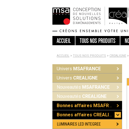
ACCUEIL
TOUS
NOS PRODUITS
N
ACCUEIL
>
TOUS NOS PRODUITS
>
CREALIGNE
>
Univers
MSAFRANCE
Univers
CREALIGNE
Nouveautés
MSAFRANCE
Nouveautés
CREALIGNE
Bonnes affaires MSAFRANCE
Bonnes affaires CREALIGNE
LUMINAIRES LED INTEGREE