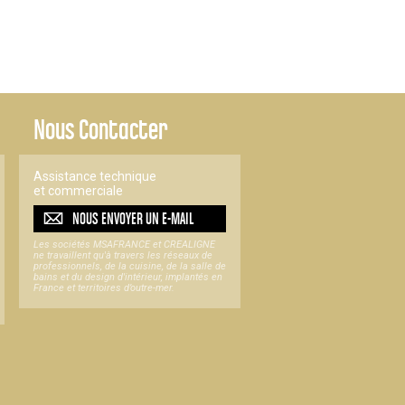
Nous Contacter
Assistance technique
et commerciale
NOUS ENVOYER UN
E-MAIL
Les sociétés MSAFRANCE et CREALIGNE
ne travaillent qu'à travers les réseaux de
professionnels, de la cuisine, de la salle de
bains et du design d'intérieur, implantés en
France et territoires d’outre-mer.