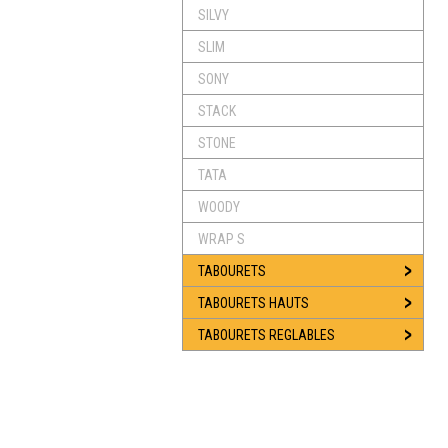
SILVY
SLIM
SONY
STACK
STONE
TATA
WOODY
WRAP S
TABOURETS
TABOURETS HAUTS
TABOURETS REGLABLES