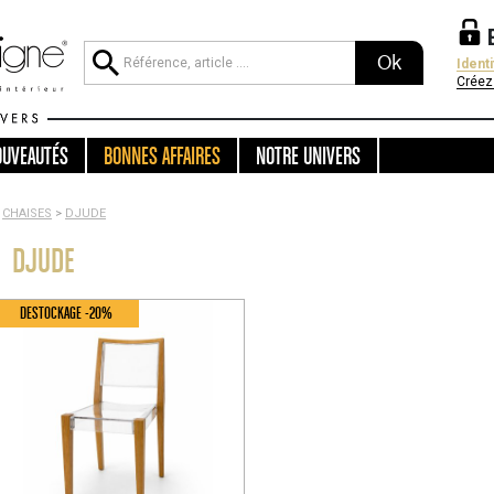
Ok
Ident
Créez
OUVEAUTÉS
BONNES AFFAIRES
NOTRE UNIVERS
CHAISES
>
DJUDE
DJUDE
DESTOCKAGE -20%