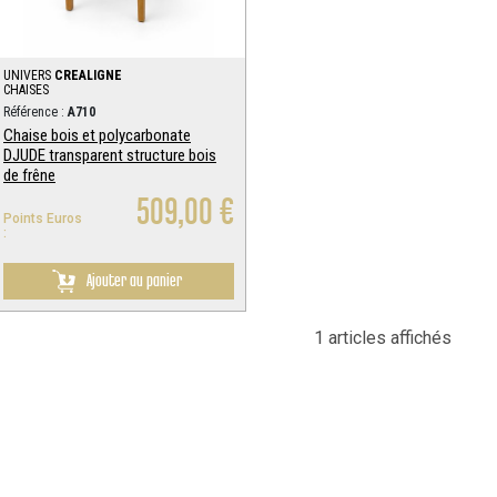
UNIVERS
CREALIGNE
CHAISES
Référence :
A710
Chaise bois et polycarbonate
DJUDE transparent structure bois
de frêne
509,00 €
Points Euros
:
Ajouter au panier
1 articles affichés