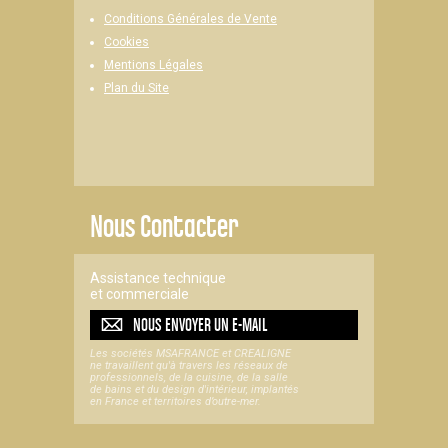
Conditions Générales de Vente
Cookies
Mentions Légales
Plan du Site
Nous Contacter
Assistance technique
et commerciale
NOUS ENVOYER UN
E-MAIL
Les sociétés MSAFRANCE et CREALIGNE
ne travaillent qu'à travers les réseaux de
professionnels, de la cuisine, de la salle
de bains et du design d'intérieur, implantés
en France et territoires d’outre-mer.