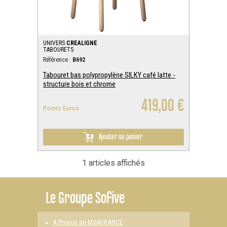
UNIVERS
CREALIGNE
TABOURETS
Référence :
B692
Tabouret bas polypropylène SILKY café latte -
structure bois et chrome
419,00 €
Points Euros
:
Ajouter au panier
1 articles affichés
Le
Groupe Sofive
A Propos de MSAFRANCE