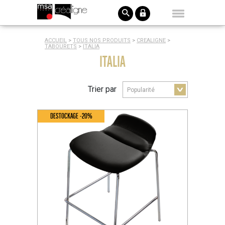
ACCUEIL
>
TOUS NOS PRODUITS
>
CREALIGNE
>
TABOURETS
>
ITALIA
ITALIA
Trier par
DESTOCKAGE -20%