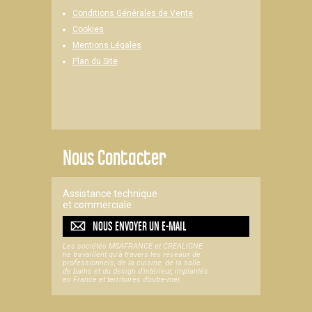
Conditions Générales de Vente
Cookies
Mentions Légales
Plan du Site
Nous Contacter
Assistance technique
et commerciale
NOUS ENVOYER UN
E-MAIL
Les sociétés MSAFRANCE et CREALIGNE
ne travaillent qu'à travers les réseaux de
professionnels, de la cuisine, de la salle
de bains et du design d'intérieur, implantés
en France et territoires d’outre-mer.