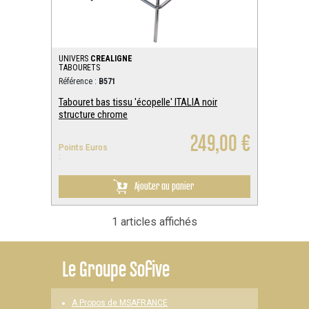
UNIVERS
CREALIGNE
TABOURETS
Référence :
B571
Tabouret bas tissu 'écopelle' ITALIA noir
structure chrome
249,00 €
Points Euros
:
Ajouter au panier
1 articles affichés
Le
Groupe Sofive
A Propos de MSAFRANCE