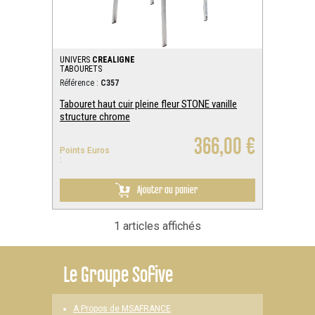
UNIVERS
CREALIGNE
TABOURETS
Référence :
C357
Tabouret haut cuir pleine fleur STONE vanille
structure chrome
366,00 €
Points Euros
:
Ajouter au panier
1 articles affichés
Le
Groupe Sofive
A Propos de MSAFRANCE