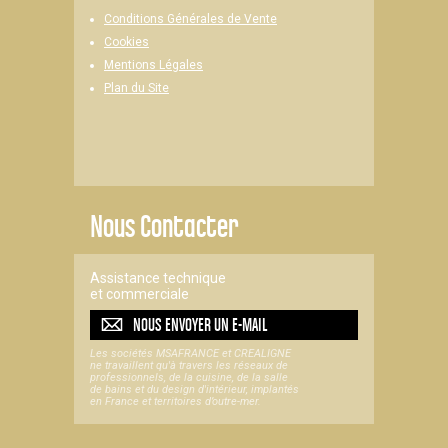
Conditions Générales de Vente
Cookies
Mentions Légales
Plan du Site
Nous Contacter
Assistance technique
et commerciale
NOUS ENVOYER UN
E-MAIL
Les sociétés MSAFRANCE et CREALIGNE
ne travaillent qu'à travers les réseaux de
professionnels, de la cuisine, de la salle
de bains et du design d'intérieur, implantés
en France et territoires d’outre-mer.