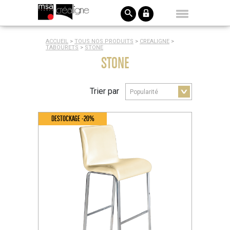
ACCUEIL
>
TOUS NOS PRODUITS
>
CREALIGNE
>
TABOURETS
>
STONE
STONE
Trier par
DESTOCKAGE -20%