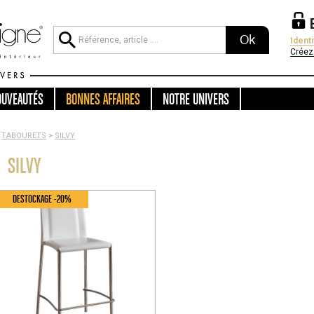
Ok
Ident
Créez
OUVEAUTÉS
BONNES AFFAIRES
NOTRE UNIVERS
TABOURETS
>
SILVY
SILVY
DESTOCKAGE -20%