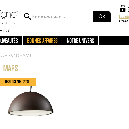
Ok
Ident
Créez
OUVEAUTÉS
BONNES AFFAIRES
NOTRE UNIVERS
LUMINAIRES
>
MARS
MARS
DESTOCKAGE -20%