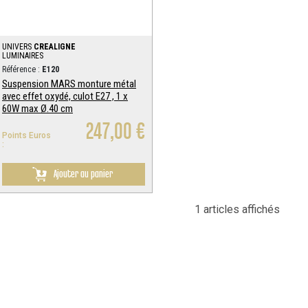
UNIVERS
CREALIGNE
LUMINAIRES
Référence :
E120
Suspension MARS monture métal
avec effet oxydé, culot E27 , 1 x
60W max Ø.40 cm
247,00 €
Points Euros
:
Ajouter au panier
1 articles affichés