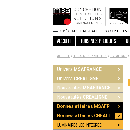
ACCUEIL
TOUS
NOS PRODUITS
N
ACCUEIL
>
TOUS NOS PRODUITS
>
CREALIGNE
>
Univers
MSAFRANCE
Univers
CREALIGNE
Nouveautés
MSAFRANCE
Nouveautés
CREALIGNE
Bonnes affaires MSAFRANCE
Bonnes affaires CREALIGNE
LUMINAIRES LED INTEGREE