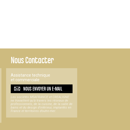
Nous Contacter
Assistance technique
et commerciale
NOUS ENVOYER UN
E-MAIL
Les sociétés MSAFRANCE et CREALIGNE
ne travaillent qu'à travers les réseaux de
professionnels, de la cuisine, de la salle de
bains et du design d'intérieur, implantés en
France et territoires d’outre-mer.