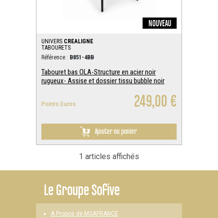
NOUVEAU
UNIVERS
CREALIGNE
TABOURETS
Référence :
B851-4BB
Tabouret bas OLA-Structure en acier noir
rugueux- Assise et dossier tissu bubble noir
249,00 €
Points Euros
:
Ajouter au panier
1 articles affichés
Le
Groupe Sofive
A Propos de MSAFRANCE