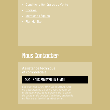
Conditions Générales de Vente
Cookies
Mentions Légales
Plan du Site
Nous Contacter
Assistance technique
et commerciale
NOUS ENVOYER UN
E-MAIL
Les sociétés MSAFRANCE et CREALIGNE
ne travaillent qu'à travers les réseaux de
professionnels, de la cuisine, de la salle
de bains et du design d'intérieur, implantés
en France et territoires d’outre-mer.