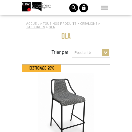
ACCUEIL
>
TOUS NOS PRODUITS
>
CREALIGNE
>
TABOURETS
>
OLA
OLA
Trier par
DESTOCKAGE -20%