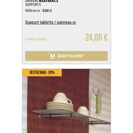
UNIVERS
MSAFRANCE
SUPPORTS
Référence :
D2612
Support tablette / panneau or
24,00 €
Points Euros
:
Ajouter au panier
DESTOCKAGE -20%