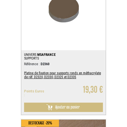
UNIVERS
MSAFRANCE
SUPPORTS
Référence :
D2360
Platine de fixation pour supports ronds en méthacrylate
de réf. D2320, D2330, D2325 et D2335
19,30 €
Points Euros
:
Ajouter au panier
DESTOCKAGE -20%