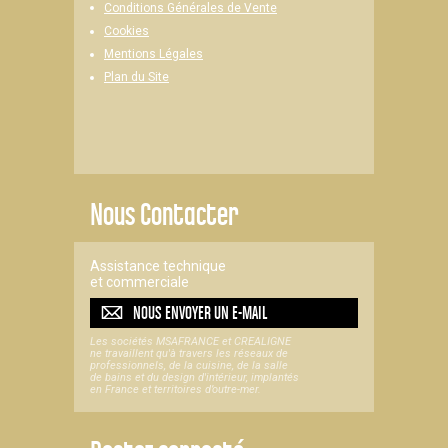
Conditions Générales de Vente
Cookies
Mentions Légales
Plan du Site
Nous Contacter
Assistance technique
et commerciale
NOUS ENVOYER UN
E-MAIL
Les sociétés MSAFRANCE et CREALIGNE
ne travaillent qu'à travers les réseaux de
professionnels, de la cuisine, de la salle
de bains et du design d'intérieur, implantés
en France et territoires d’outre-mer.