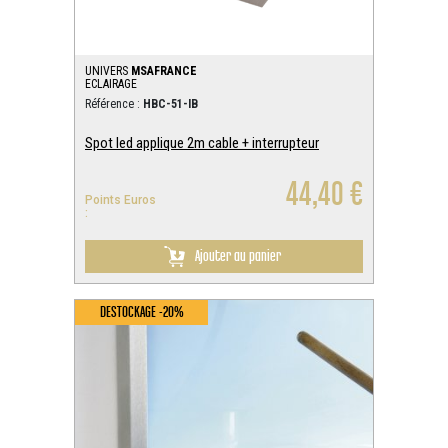
UNIVERS
MSAFRANCE
ECLAIRAGE
Référence :
HBC-51-IB
Spot led applique 2m cable + interrupteur
44,40 €
Points Euros
:
Ajouter au panier
DESTOCKAGE -20%