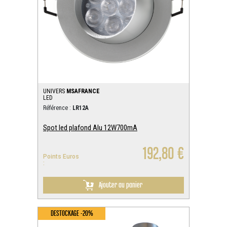
UNIVERS
MSAFRANCE
LED
Référence :
LR12A
Spot led plafond Alu 12W700mA
192,80 €
Points Euros
:
Ajouter au panier
DESTOCKAGE -20%