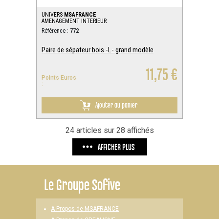
UNIVERS
MSAFRANCE
AMENAGEMENT INTERIEUR
Référence :
772
Paire de sépateur bois -L- grand modèle
11,75 €
Points Euros
:
Ajouter au panier
24 articles sur 28 affichés
AFFICHER PLUS
Le
Groupe Sofive
A Propos de MSAFRANCE