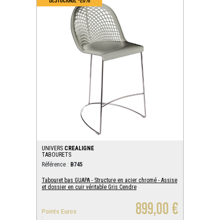
UNIVERS
CREALIGNE
TABOURETS
Référence :
B745
Tabouret bas GUAPA - Structure en acier chromé - Assise
et dossier en cuir véritable Gris Cendre
899,00 €
Points Euros
: