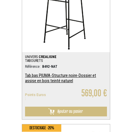
UNIVERS
CREALIGNE
TABOURETS
Référence :
B492-NAT
Tab.bas PIUMA-Structure noire-Dossier et
assise en bois teinté naturel
569,00 €
Points Euros
:
Ajouter au panier
DESTOCKAGE -20%