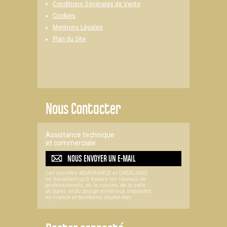
Conditions Générales de Vente
Cookies
Mentions Légales
Plan du Site
Nous Contacter
Assistance technique
et commerciale
NOUS ENVOYER UN
E-MAIL
Les sociétés MSAFRANCE et CREALIGNE
ne travaillent qu'à travers les réseaux de
professionnels, de la cuisine, de la salle
de bains et du design d'intérieur, implantés
en France et territoires d’outre-mer.