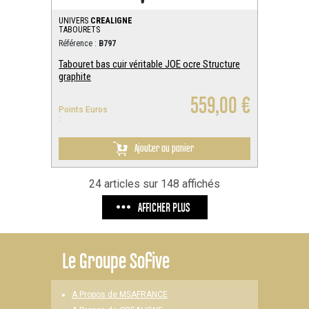
UNIVERS
CREALIGNE
TABOURETS
Référence :
B797
Tabouret bas cuir véritable JOE ocre Structure
graphite
559,00 €
Points Euros
:
Ajouter au panier
24 articles sur 148 affichés
AFFICHER PLUS
Le
Groupe Sofive
A Propos de MSAFRANCE