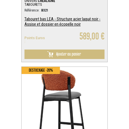
UNIVERS
CREALIGNE
TABOURETS
Référence :
B321
Tabouret bas LEA - Structure acier laqué noir -
Assise et dossier en écopelle noir
589,00 €
Points Euros
:
Ajouter au panier
DESTOCKAGE -20%