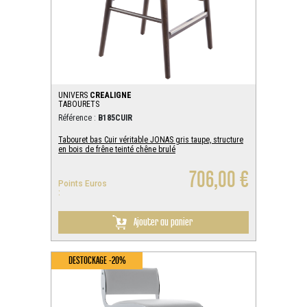
UNIVERS
CREALIGNE
TABOURETS
Référence :
B185CUIR
Tabouret bas Cuir véritable JONAS gris taupe, structure
en bois de frêne teinté chêne brulé
706,00 €
Points Euros
:
Ajouter au panier
DESTOCKAGE -20%