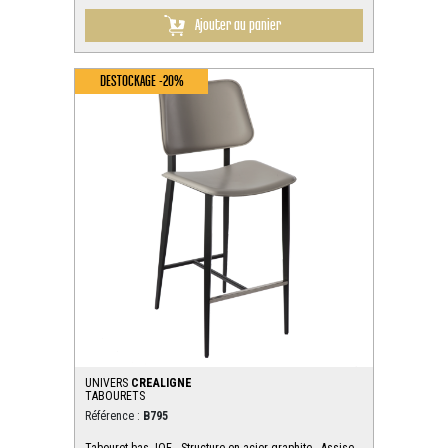
Ajouter au panier
DESTOCKAGE -20%
UNIVERS
CREALIGNE
TABOURETS
Référence :
B795
Tabouret bas JOE - Structure en acier graphite - Assise