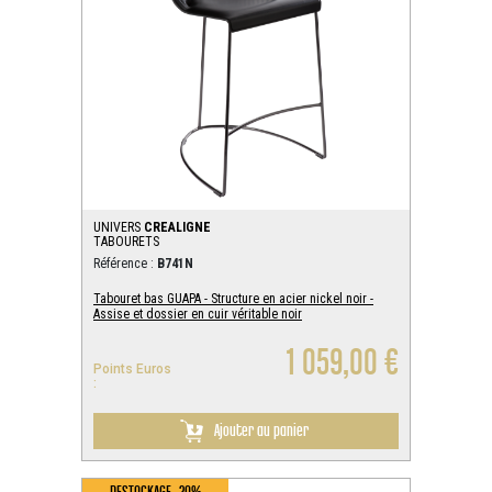
UNIVERS
CREALIGNE
TABOURETS
Référence :
B741N
Tabouret bas GUAPA - Structure en acier nickel noir -
Assise et dossier en cuir véritable noir
1 059,00 €
Points Euros
:
Ajouter au panier
DESTOCKAGE -20%