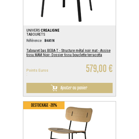
UNIVERS
CREALIGNE
TABOURETS
Référence :
B441N
Tabouret bas BEBA-T - Structure métal noir mat - Assise
tissu MAM Noir- Dossier tissu bouclette terracotta
579,00 €
Points Euros
:
Ajouter au panier
DESTOCKAGE -20%