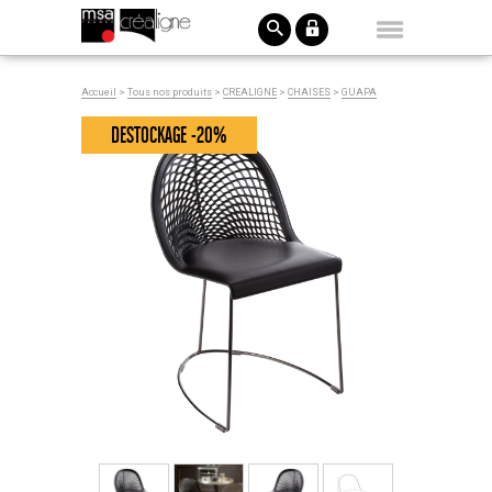
Accueil
>
Tous nos produits
>
CREALIGNE
>
CHAISES
>
GUAPA
DESTOCKAGE -20%