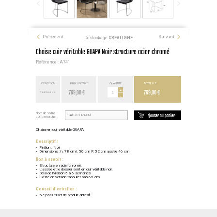
Précédent
Suivant
Destockage
CREALIGNE
Chaise cuir véritable GUAPA Noir structure acier chromé
Référence : A741
CONDITION
PRIX UNITAIRE
QUANTITÉ
TOTAL H.T.
769,00 €
+
769,00 €
Point euros
-
Nom de votre
Ajouter au panier
contremarque :
Chaise en cuir véritable GUAPA
Descriptif :
Finition : Noir
Dimensions : h. 78 cm l. 50 cm P. 52 cm assise 46 cm
Bon à savoir :
Structure en acier chromé.
L'assise et le dossier sont en cuir véritable noir.
Délai de livraison 5 à 6 semaines
Existe en version tabouret bas 65 cm.
Conseil d'entretien :
Ne pas utiliser de produit abrasif.