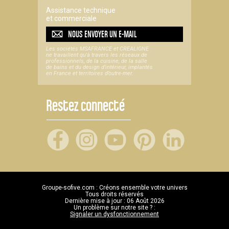
Assistance technique
et commerciale
NOUS ENVOYER UN
E-MAIL
Les sociétés MSAFRANCE et CREALIGNE
ne travaillent qu'à travers les réseaux de
professionnels, de la cuisine, de la salle
de bains et du design d'intérieur, implantés
en France et territoires d’outre-mer.
Restez connecté
Groupe-sofive.com : Créons ensemble votre univers
Tous droits réservés
Dernière mise à jour : 06 Août 2026
Un problème sur notre site ? :
Signaler un dysfonctionnement