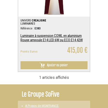
UNIVERS
CREALIGNE
LUMINAIRES
Référence :
E383
Luminaire à suspension COWL en aluminium
Rouge ampoule E14 LED 6W ou ECO E14 42W
415,00 €
Points Euros
:
Ajouter au panier
1 articles affichés
Le
Groupe Sofive
A Propos de MSAFRANCE