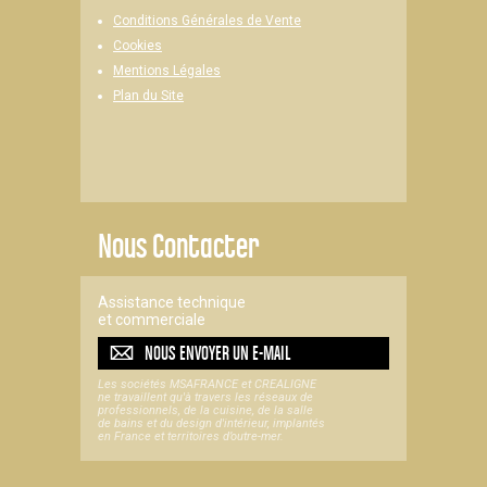
Conditions Générales de Vente
Cookies
Mentions Légales
Plan du Site
Nous Contacter
Assistance technique
et commerciale
NOUS ENVOYER UN
E-MAIL
Les sociétés MSAFRANCE et CREALIGNE
ne travaillent qu'à travers les réseaux de
professionnels, de la cuisine, de la salle
de bains et du design d'intérieur, implantés
en France et territoires d’outre-mer.