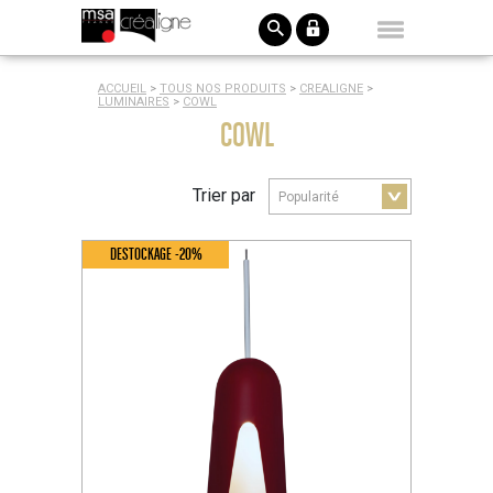
ACCUEIL
>
TOUS NOS PRODUITS
>
CREALIGNE
>
LUMINAIRES
>
COWL
COWL
Trier par
DESTOCKAGE -20%