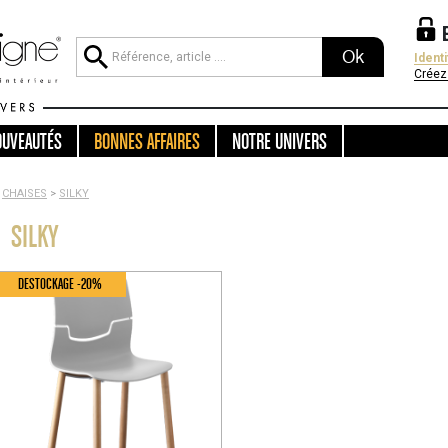
Ok
Ident
Créez
OUVEAUTÉS
BONNES AFFAIRES
NOTRE UNIVERS
CHAISES
>
SILKY
SILKY
DESTOCKAGE -20%