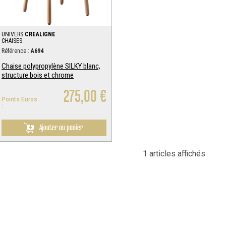
UNIVERS
CREALIGNE
CHAISES
Référence :
A694
Chaise polypropylène SILKY blanc,
structure bois et chrome
275,00 €
Points Euros
:
Ajouter au panier
1 articles affichés