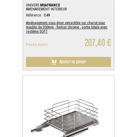
UNIVERS
MSAFRANCE
AMENAGEMENT INTERIEUR
Référence :
C49
Aménagement sous-évier extractible sur chariot pour
meuble de 300mm - finition chrome - sortie totale avec
système SOFT
207,40 €
Points Euros
:
Ajouter au panier