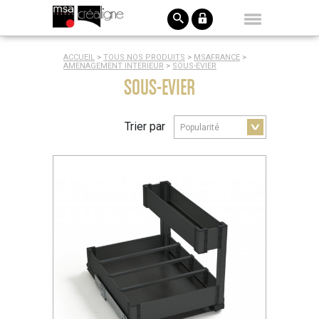
ACCUEIL
>
TOUS NOS PRODUITS
>
MSAFRANCE
>
AMENAGEMENT INTERIEUR
>
SOUS-EVIER
SOUS-EVIER
Trier par