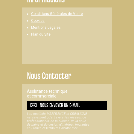
Conditions Générales de Vente
Cookies
Mentions Légales
Plan du Site
Nous Contacter
Assistance technique
et commerciale
NOUS ENVOYER UN
E-MAIL
Les sociétés MSAFRANCE et CREALIGNE
ne travaillent qu'à travers les réseaux de
professionnels, de la cuisine, de la salle
de bains et du design d'intérieur, implantés
en France et territoires d’outre-mer.