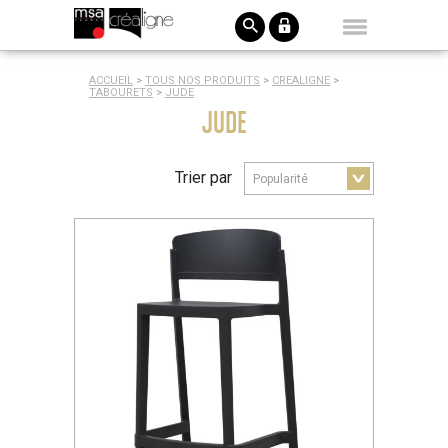
ACCUEIL
>
TOUS NOS PRODUITS
>
CREALIGNE
>
TABOURETS
>
JUDE
JUDE
Trier par