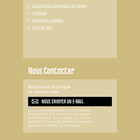
Conditions Générales de Vente
Cookies
Mentions Légales
Plan du Site
Nous Contacter
Assistance technique
et commerciale
NOUS ENVOYER UN
E-MAIL
Les sociétés MSAFRANCE et CREALIGNE
ne travaillent qu'à travers les réseaux de
professionnels, de la cuisine, de la salle
de bains et du design d'intérieur, implantés
en France et territoires d’outre-mer.