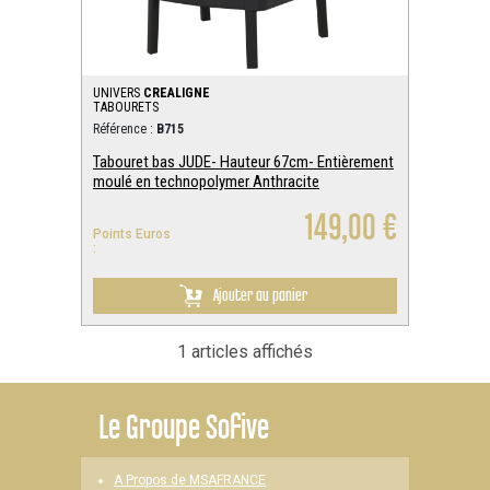
UNIVERS
CREALIGNE
TABOURETS
Référence :
B715
Tabouret bas JUDE- Hauteur 67cm- Entièrement
moulé en technopolymer Anthracite
149,00 €
Points Euros
:
Ajouter au panier
1 articles affichés
Le
Groupe Sofive
A Propos de MSAFRANCE