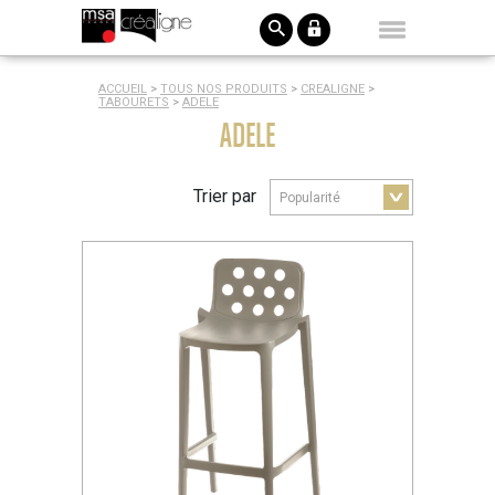
ACCUEIL
>
TOUS NOS PRODUITS
>
CREALIGNE
>
TABOURETS
>
ADELE
ADELE
Trier par