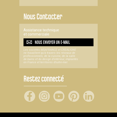
Nous Contacter
Assistance technique
et commerciale
NOUS ENVOYER UN
E-MAIL
Les sociétés MSAFRANCE et CREALIGNE
ne travaillent qu'à travers les réseaux de
professionnels, de la cuisine, de la salle
de bains et du design d'intérieur, implantés
en France et territoires d’outre-mer.
Restez connecté