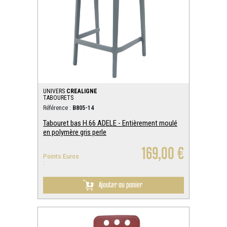
UNIVERS
CREALIGNE
TABOURETS
Référence :
B805-14
Tabouret bas H.66 ADELE - Entièrement moulé
en polymère gris perle
169,00 €
Points Euros
:
Ajouter au panier