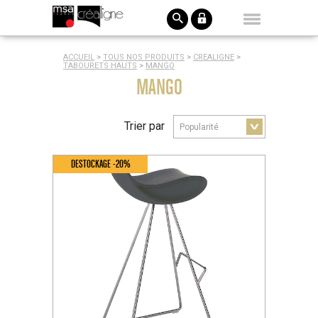
ACCUEIL
>
TOUS NOS PRODUITS
>
CREALIGNE
>
TABOURETS HAUTS
>
MANGO
MANGO
Trier par
DESTOCKAGE -20%