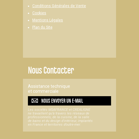
Conditions Générales de Vente
Cookies
Mentions Légales
Plan du Site
Nous Contacter
Assistance technique
et commerciale
NOUS ENVOYER UN
E-MAIL
Les sociétés MSAFRANCE et CREALIGNE
ne travaillent qu'à travers les réseaux de
professionnels, de la cuisine, de la salle
de bains et du design d'intérieur, implantés
en France et territoires d’outre-mer.