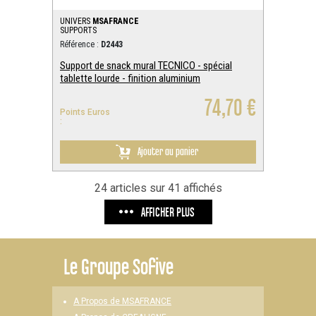
UNIVERS
MSAFRANCE
SUPPORTS
Référence :
D2443
Support de snack mural TECNICO - spécial
tablette lourde - finition aluminium
74,70 €
Points Euros
:
Ajouter au panier
24 articles sur 41 affichés
AFFICHER PLUS
Le
Groupe Sofive
A Propos de MSAFRANCE