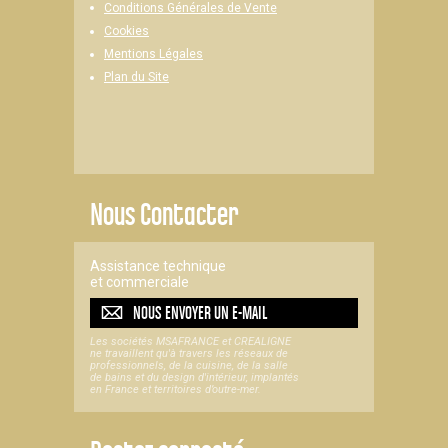
Conditions Générales de Vente
Cookies
Mentions Légales
Plan du Site
Nous Contacter
Assistance technique
et commerciale
NOUS ENVOYER UN
E-MAIL
Les sociétés MSAFRANCE et CREALIGNE
ne travaillent qu'à travers les réseaux de
professionnels, de la cuisine, de la salle
de bains et du design d'intérieur, implantés
en France et territoires d’outre-mer.