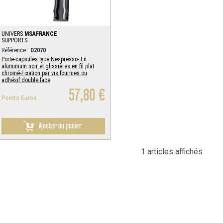
UNIVERS
MSAFRANCE
SUPPORTS
Référence :
D2070
Porte-capsules type Nespresso- En
aluminium noir et glissières en fil plat
chromé-Fixation par vis fournies ou
adhésif double face
57,80 €
Points Euros
:
Ajouter au panier
1 articles affichés