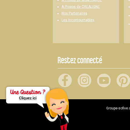
A Propos de CREALIGNE
Nos Partenaires
Les Incontournables
Restez connecté
Groupe-sofive.