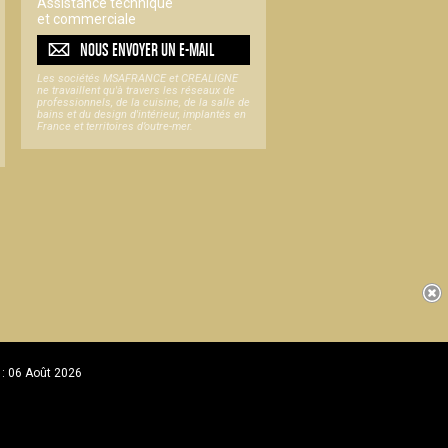
Assistance technique
et commerciale
NOUS ENVOYER UN
E-MAIL
Les sociétés MSAFRANCE et CREALIGNE
ne travaillent qu'à travers les réseaux de
professionnels, de la cuisine, de la salle de
bains et du design d'intérieur, implantés en
France et territoires d’outre-mer.
 : 06 Août 2026