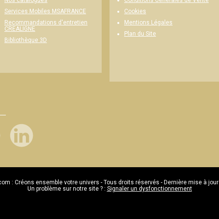
Nos catalogues
Conditions Générales de Vente
Cookies
Services Mobiles MSAFRANCE
Mentions Légales
Recommandations d'entretien
CREALIGNE
Plan du Site
Bibliothèque 3D
com : Créons ensemble votre univers - Tous droits réservés - Dernière mise à jour
Un problème sur notre site ? :
Signaler un dysfonctionnement