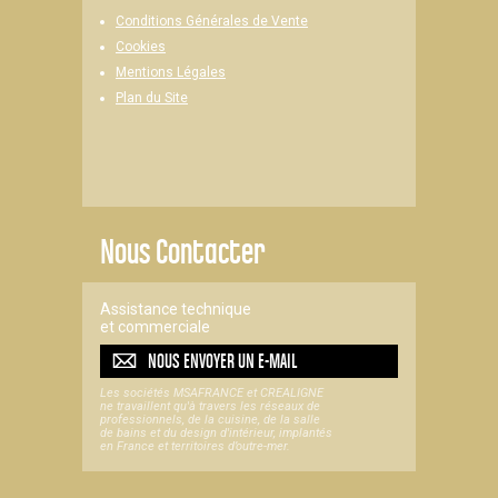
Conditions Générales de Vente
Cookies
Mentions Légales
Plan du Site
Nous Contacter
Assistance technique
et commerciale
NOUS ENVOYER UN
E-MAIL
Les sociétés MSAFRANCE et CREALIGNE
ne travaillent qu'à travers les réseaux de
professionnels, de la cuisine, de la salle
de bains et du design d'intérieur, implantés
en France et territoires d’outre-mer.