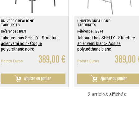
UNIVERS
CREALIGNE
UNIVERS
CREALIGNE
TABOURETS
TABOURETS
Référence :
B871
Référence :
B874
Tabouret bas SHELLY - Structure
Tabouret bas SHELLY - Structure
acier verni noir - Coque
acier verni blanc- Assise
polyuréthane noire
polyuréthane blanc
389,00 €
389,00 
Points Euros
Points Euros
:
:
Ajouter au panier
Ajouter au panier
2 articles affichés