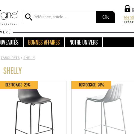
Ok
Ident
Créez
OUVEAUTÉS
BONNES AFFAIRES
NOTRE UNIVERS
TABOURETS
>
SHELLY
SHELLY
DESTOCKAGE -20%
DESTOCKAGE -20%