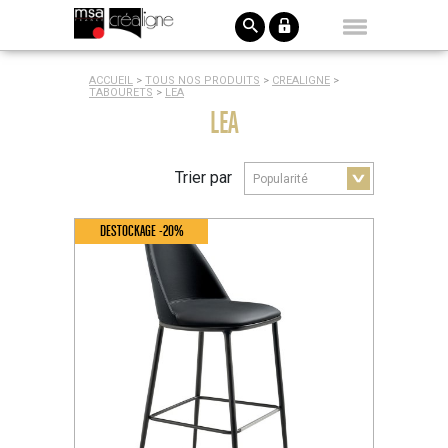
ACCUEIL
>
TOUS NOS PRODUITS
>
CREALIGNE
>
TABOURETS
>
LEA
LEA
Trier par
DESTOCKAGE -20%