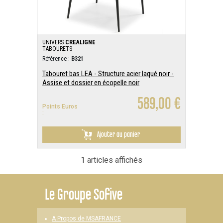
UNIVERS
CREALIGNE
TABOURETS
Référence :
B321
Tabouret bas LEA - Structure acier laqué noir -
Assise et dossier en écopelle noir
589,00 €
Points Euros
:
Ajouter au panier
1 articles affichés
Le
Groupe Sofive
A Propos de MSAFRANCE