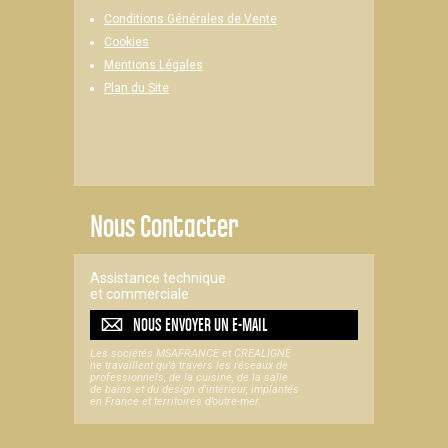
Conditions Générales de Vente
Cookies
Mentions Légales
Plan du Site
Nous Contacter
Assistance technique
et commerciale
NOUS ENVOYER UN
E-MAIL
Les sociétés MSAFRANCE et CREALIGNE
ne travaillent qu'à travers les réseaux de
professionnels, de la cuisine, de la salle
de bains et du design d'intérieur, implantés
en France et territoires d’outre-mer.