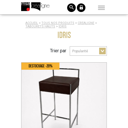
ACCUEIL
>
TOUS NOS PRODUITS
>
CREALIGNE
>
TABOURETS HAUTS
>
IDRIS
IDRIS
Trier par
DESTOCKAGE -20%