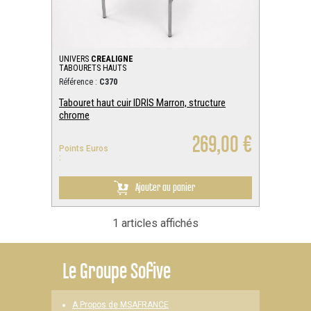
UNIVERS
CREALIGNE
TABOURETS HAUTS
Référence :
C370
Tabouret haut cuir IDRIS Marron, structure
chrome
269,00 €
Points Euros
:
Ajouter au panier
1 articles affichés
Le
Groupe Sofive
A Propos de MSAFRANCE