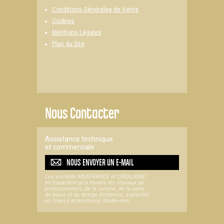
Conditions Générales de Vente
Cookies
Mentions Légales
Plan du Site
Nous Contacter
Assistance technique
et commerciale
NOUS ENVOYER UN
E-MAIL
Les sociétés MSAFRANCE et CREALIGNE
ne travaillent qu'à travers les réseaux de
professionnels, de la cuisine, de la salle
de bains et du design d'intérieur, implantés
en France et territoires d’outre-mer.