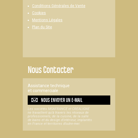
Conditions Générales de Vente
Cookies
Mentions Légales
Plan du Site
Nous Contacter
Assistance technique
et commerciale
NOUS ENVOYER UN
E-MAIL
Les sociétés MSAFRANCE et CREALIGNE
ne travaillent qu'à travers les réseaux de
professionnels, de la cuisine, de la salle
de bains et du design d'intérieur, implantés
en France et territoires d’outre-mer.