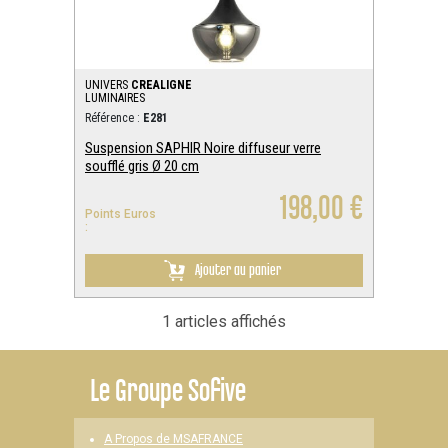
UNIVERS
CREALIGNE
LUMINAIRES
Référence :
E281
Suspension SAPHIR Noire diffuseur verre
soufflé gris Ø 20 cm
198,00 €
Points Euros
:
Ajouter au panier
1 articles affichés
Le
Groupe Sofive
A Propos de MSAFRANCE