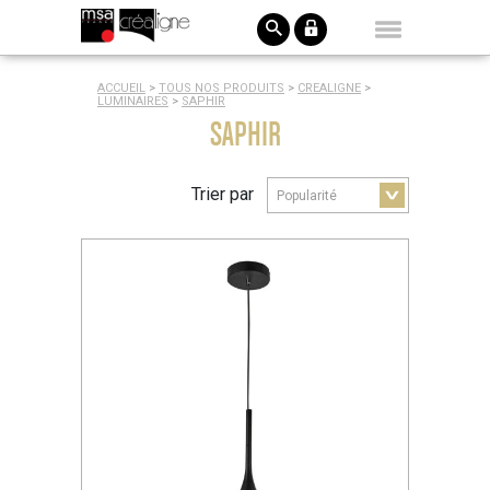
ACCUEIL
>
TOUS NOS PRODUITS
>
CREALIGNE
>
LUMINAIRES
>
SAPHIR
SAPHIR
Trier par