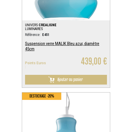
UNIVERS
CREALIGNE
LUMINAIRES
Référence :
E451
Suspension verre MALIK Bleu azur, diamêtre
45cm
439,00 €
Points Euros
:
Ajouter au panier
DESTOCKAGE -20%