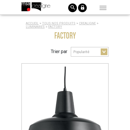
ACCUEIL
>
TOUS NOS PRODUITS
>
CREALIGNE
>
LUMINAIRES
>
FACTORY
FACTORY
Trier par