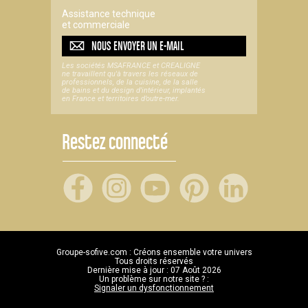
Assistance technique
et commerciale
NOUS ENVOYER UN
E-MAIL
Les sociétés MSAFRANCE et CREALIGNE
ne travaillent qu'à travers les réseaux de
professionnels, de la cuisine, de la salle
de bains et du design d'intérieur, implantés
en France et territoires d’outre-mer.
Restez connecté
Groupe-sofive.com : Créons ensemble votre univers
Tous droits réservés
Dernière mise à jour : 07 Août 2026
Un problème sur notre site ? :
Signaler un dysfonctionnement