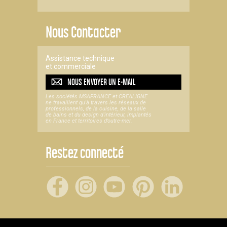
Nous Contacter
Assistance technique
et commerciale
NOUS ENVOYER UN
E-MAIL
Les sociétés MSAFRANCE et CREALIGNE
ne travaillent qu'à travers les réseaux de
professionnels, de la cuisine, de la salle
de bains et du design d'intérieur, implantés
en France et territoires d’outre-mer.
Restez connecté