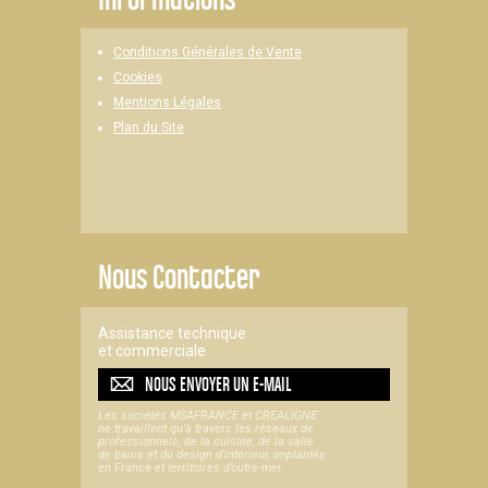
Conditions Générales de Vente
Cookies
Mentions Légales
Plan du Site
Nous Contacter
Assistance technique
et commerciale
NOUS ENVOYER UN
E-MAIL
Les sociétés MSAFRANCE et CREALIGNE
ne travaillent qu'à travers les réseaux de
professionnels, de la cuisine, de la salle
de bains et du design d'intérieur, implantés
en France et territoires d’outre-mer.