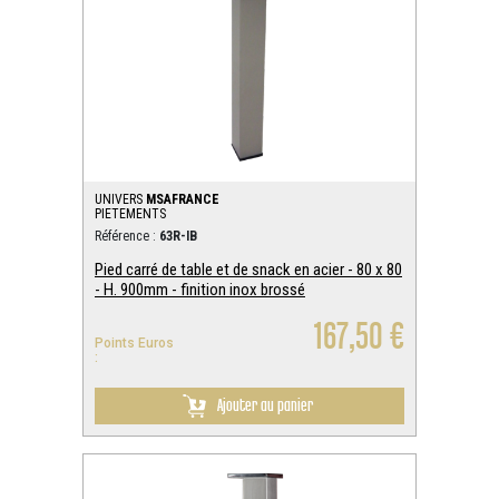
UNIVERS
MSAFRANCE
PIETEMENTS
Référence :
63R-IB
Pied carré de table et de snack en acier - 80 x 80
- H. 900mm - finition inox brossé
167,50 €
Points Euros
:
Ajouter au panier