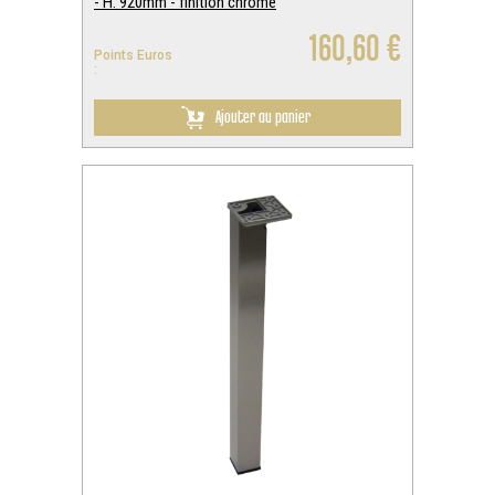
- H. 920mm - finition chrome
160,60 €
Points Euros
:
Ajouter au panier