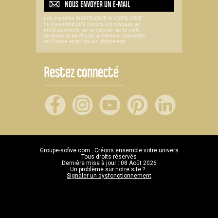
NOUS ENVOYER UN
E-MAIL
Les sociétés MSAFRANCE et CREALIGNE
ne travaillent qu'à travers les réseaux de
professionnels, de la cuisine, de la salle
de bains et du design d'intérieur, implantés
en France et territoires d’outre-mer.
Restez connecté
Groupe-sofive.com : Créons ensemble votre univers
Tous droits réservés
Dernière mise à jour : 08 Août 2026
Un problème sur notre site ? :
Signaler un dysfonctionnement