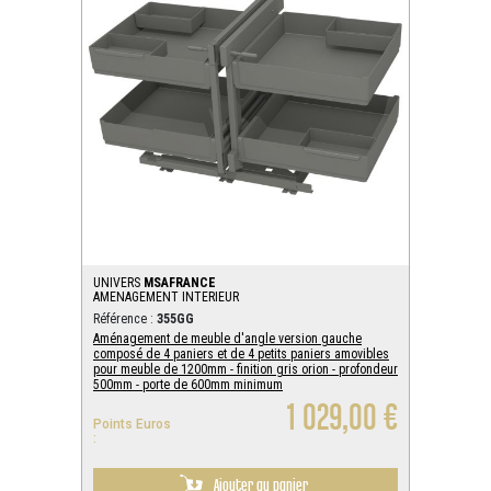
UNIVERS
MSAFRANCE
AMENAGEMENT INTERIEUR
Référence :
355GG
Aménagement de meuble d'angle version gauche
composé de 4 paniers et de 4 petits paniers amovibles
pour meuble de 1200mm - finition gris orion - profondeur
500mm - porte de 600mm minimum
1 029,00 €
Points Euros
:
Ajouter au panier