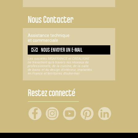
Nous Contacter
Assistance technique
et commerciale
NOUS ENVOYER UN
E-MAIL
Les sociétés MSAFRANCE et CREALIGNE
ne travaillent qu'à travers les réseaux de
professionnels, de la cuisine, de la salle
de bains et du design d'intérieur, implantés
en France et territoires d’outre-mer.
Restez connecté