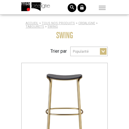
ACCUEIL
>
TOUS NOS PRODUITS
>
CREALIGNE
>
TABOURETS
>
SWING
SWING
Trier par