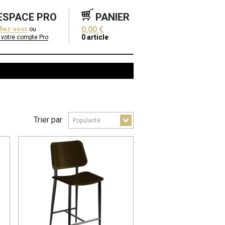
ESPACE PRO
PANIER
0,00 €
ifiez-vous
ou
0
article
 votre compte Pro
Trier par