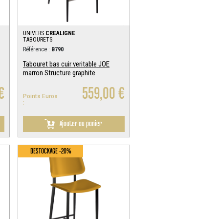
UNIVERS
CREALIGNE
TABOURETS
Référence :
B790
Tabouret bas cuir veritable JOE
marron Structure graphite
€
559,00 €
Points Euros
:
Ajouter au panier
DESTOCKAGE -20%