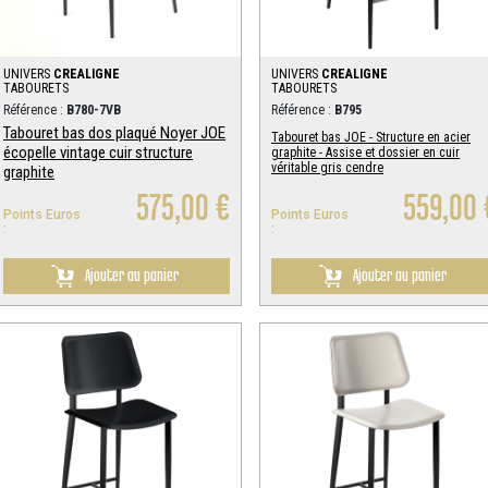
UNIVERS
CREALIGNE
UNIVERS
CREALIGNE
TABOURETS
TABOURETS
Référence :
B780-7VB
Référence :
B795
Tabouret bas dos plaqué Noyer JOE
Tabouret bas JOE - Structure en acier
écopelle vintage cuir structure
graphite - Assise et dossier en cuir
véritable gris cendre
graphite
575,00 €
559,00 
Points Euros
Points Euros
:
:
Ajouter au panier
Ajouter au panier