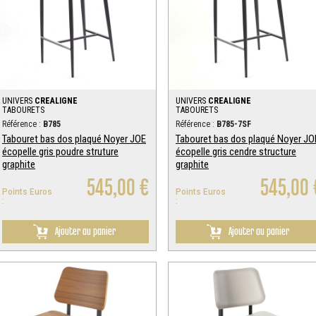
UNIVERS
CREALIGNE
UNIVERS
CREALIGNE
TABOURETS
TABOURETS
Référence :
B785
Référence :
B785-7SF
Tabouret bas dos plaqué Noyer JOE
Tabouret bas dos plaqué Noyer JO
écopelle gris poudre struture
écopelle gris cendre structure
graphite
graphite
545,00 €
545,00 
Points Euros
Points Euros
:
:
Ajouter au panier
Ajouter au panier