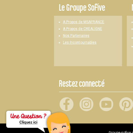
Le
Groupe Sofive
A Propos de MSAFRANCE
A Propos de CREALIGNE
Nos Partenaires
Les Incontournables
Restez connecté
Groupe-sofive.