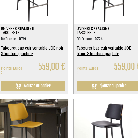
UNIVERS
CREALIGNE
UNIVERS
CREALIGNE
TABOURETS
TABOURETS
Référence :
B791
Référence :
B794
Tabouret bas cuir veritable JOE noir
Tabouret bas cuir veritable JOE
Structure graphite
blanc Structure graphite
559,00 €
559,00 
Points Euros
Points Euros
:
:
Ajouter au panier
Ajouter au panier