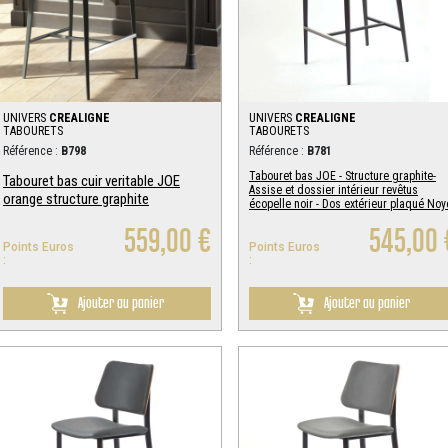
UNIVERS
CREALIGNE
UNIVERS
CREALIGNE
TABOURETS
TABOURETS
Référence :
B798
Référence :
B781
Tabouret bas JOE - Structure graphite-
Tabouret bas cuir veritable JOE
Assise et dossier intérieur revêtus
orange structure graphite
écopelle noir - Dos extérieur plaqué Noy
559,00 €
545,00 
Points Euros
Points Euros
:
:
Ajouter au panier
Ajouter au panier