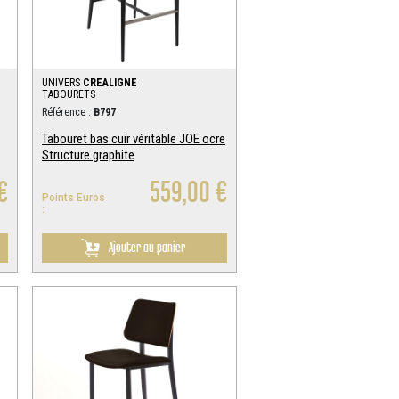
UNIVERS
CREALIGNE
TABOURETS
Référence :
B797
Tabouret bas cuir véritable JOE ocre
Structure graphite
€
559,00 €
Points Euros
:
Ajouter au panier