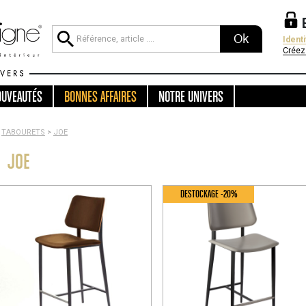
Ok
Ident
Créez
OUVEAUTÉS
BONNES AFFAIRES
NOTRE UNIVERS
TABOURETS
>
JOE
JOE
DESTOCKAGE -20%