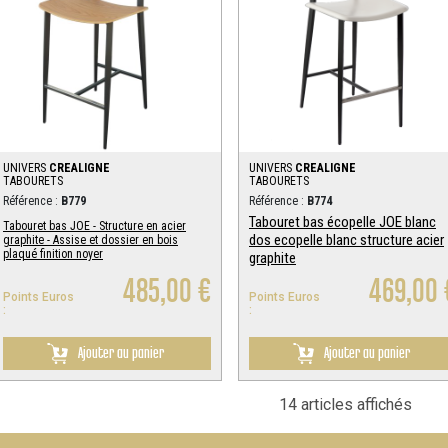
UNIVERS
CREALIGNE
UNIVERS
CREALIGNE
TABOURETS
TABOURETS
Référence :
B779
Référence :
B774
Tabouret bas écopelle JOE blanc
Tabouret bas JOE - Structure en acier
dos ecopelle blanc structure acier
graphite - Assise et dossier en bois
plaqué finition noyer
graphite
485,00 €
469,00 
Points Euros
Points Euros
:
:
Ajouter au panier
Ajouter au panier
14 articles affichés