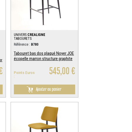
UNIVERS
CREALIGNE
TABOURETS
Référence :
B780
Tabouret bas dos plaqué Noyer JOE
écopelle marron structure graphite
er
€
545,00 €
Points Euros
:
Ajouter au panier