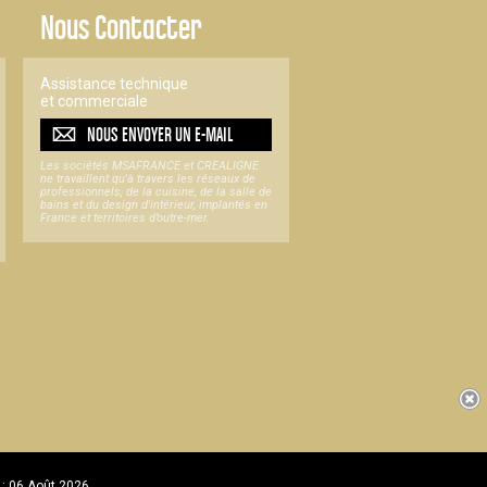
Nous Contacter
Assistance technique
et commerciale
NOUS ENVOYER UN
E-MAIL
Les sociétés MSAFRANCE et CREALIGNE
ne travaillent qu'à travers les réseaux de
professionnels, de la cuisine, de la salle de
bains et du design d'intérieur, implantés en
France et territoires d’outre-mer.
 : 06 Août 2026