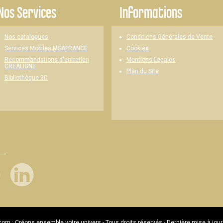
Nos Services
Informations
Nos catalogues
Conditions Générales de Vente
Cookies
Services Mobiles MSAFRANCE
Mentions Légales
Recommandations d'entretien
CREALIGNE
Plan du Site
Bibliothèque 3D
com : Créons ensemble votre univers - Tous droits réservés - Dernière mise à jour