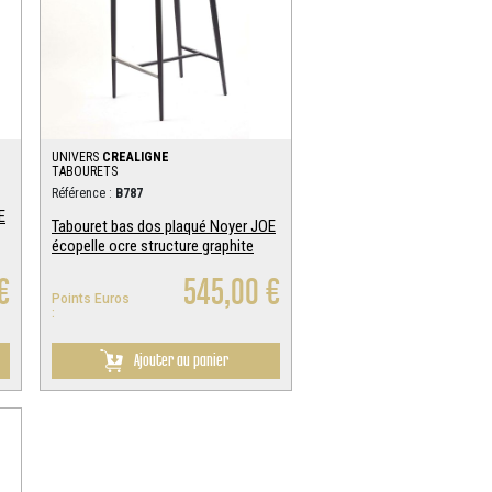
UNIVERS
CREALIGNE
TABOURETS
Référence :
B787
E
Tabouret bas dos plaqué Noyer JOE
écopelle ocre structure graphite
€
545,00 €
Points Euros
:
Ajouter au panier