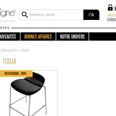
Ok
Ident
Créez
OUVEAUTÉS
BONNES AFFAIRES
NOTRE UNIVERS
TABOURETS
>
ITALIA
ITALIA
DESTOCKAGE -20%