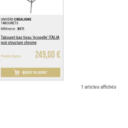
UNIVERS
CREALIGNE
TABOURETS
Référence :
B571
Tabouret bas tissu 'écopelle' ITALIA
noir structure chrome
249,00 €
Points Euros
:
Ajouter au panier
1 articles affichés