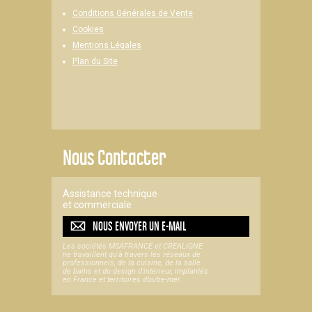
Conditions Générales de Vente
Cookies
Mentions Légales
Plan du Site
Nous Contacter
Assistance technique
et commerciale
NOUS ENVOYER UN
E-MAIL
Les sociétés MSAFRANCE et CREALIGNE
ne travaillent qu'à travers les réseaux de
professionnels, de la cuisine, de la salle
de bains et du design d'intérieur, implantés
en France et territoires d’outre-mer.