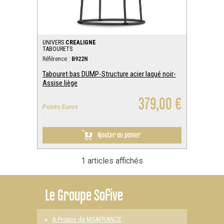
UNIVERS
CREALIGNE
TABOURETS
Référence :
B922N
Tabouret bas DUMP-Structure acier laqué noir-
Assise liège
379,00 €
Points Euros
:
Ajouter au panier
1 articles affichés
Le
Groupe Sofive
A Propos de MSAFRANCE