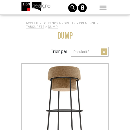
ACCUEIL
>
TOUS NOS PRODUITS
>
CREALIGNE
>
TABOURETS
>
DUMP
DUMP
Trier par