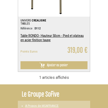
UNIVERS
CREALIGNE
TABLES
Référence :
D112
Table RONDO- Hauteur 50cm - Pied et plateau
en acier finition taupe
319,00 €
Points Euros
:
Ajouter au panier
1 articles affichés
Le
Groupe Sofive
A Propos de MSAFRANCE