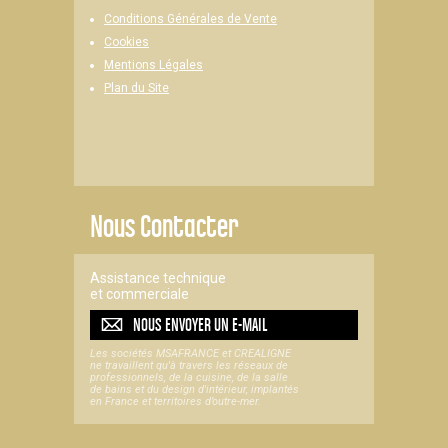
Conditions Générales de Vente
Cookies
Mentions Légales
Plan du Site
Nous Contacter
Assistance technique
et commerciale
NOUS ENVOYER UN
E-MAIL
Les sociétés MSAFRANCE et CREALIGNE
ne travaillent qu'à travers les réseaux de
professionnels, de la cuisine, de la salle
de bains et du design d'intérieur, implantés
en France et territoires d’outre-mer.