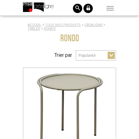
ACCUEIL
>
TOUS NOS PRODUITS
>
CREALIGNE
>
TABLES
>
RONDO
RONDO
Trier par