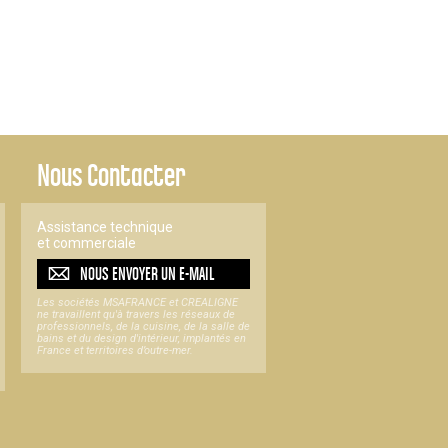
Nous Contacter
Assistance technique
et commerciale
NOUS ENVOYER UN
E-MAIL
Les sociétés MSAFRANCE et CREALIGNE
ne travaillent qu'à travers les réseaux de
professionnels, de la cuisine, de la salle de
bains et du design d'intérieur, implantés en
France et territoires d’outre-mer.