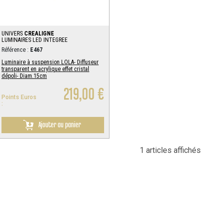
UNIVERS
CREALIGNE
LUMINAIRES LED INTEGREE
Référence :
E467
Luminaire à suspension LOLA- Diffuseur
transparent en acrylique effet cristal
dépoli- Diam.15cm
219,00 €
Points Euros
:
Ajouter au panier
1 articles affichés