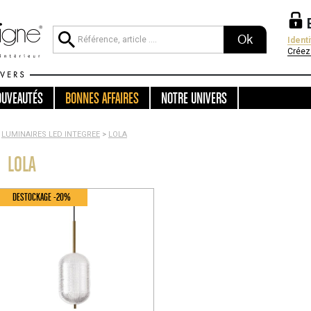
Ok
Ident
Créez
OUVEAUTÉS
BONNES AFFAIRES
NOTRE UNIVERS
LUMINAIRES LED INTEGREE
>
LOLA
LOLA
DESTOCKAGE -20%