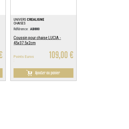
UNIVERS
CREALIGNE
CHAISES
Référence :
AB880
Coussin pour chaise LUCIA -
45x37.5x2cm
€
109,00 €
Points Euros
:
Ajouter au panier