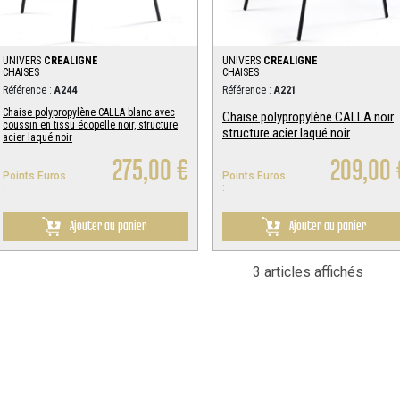
UNIVERS
CREALIGNE
UNIVERS
CREALIGNE
CHAISES
CHAISES
Référence :
A244
Référence :
A221
Chaise polypropylène CALLA blanc avec
Chaise polypropylène CALLA noir
coussin en tissu écopelle noir, structure
structure acier laqué noir
acier laqué noir
275,00 €
209,00 
Points Euros
Points Euros
:
:
Ajouter au panier
Ajouter au panier
3 articles affichés