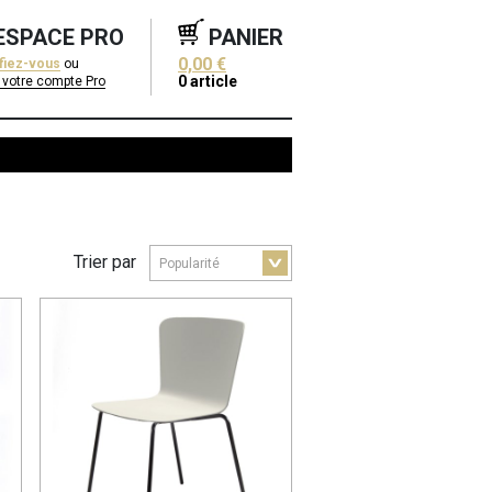
ESPACE PRO
PANIER
0,00 €
ifiez-vous
ou
0
article
 votre compte Pro
Trier par