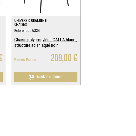
UNIVERS
CREALIGNE
CHAISES
Référence :
A224
Chaise polypropylène CALLA blanc ,
structure acier laqué noir
€
209,00 €
Points Euros
:
Ajouter au panier