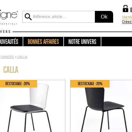
Ok
Ident
Créez
OUVEAUTÉS
BONNES AFFAIRES
NOTRE UNIVERS
CHAISES
>
CALLA
CALLA
DESTOCKAGE -20%
DESTOCKAGE -20%