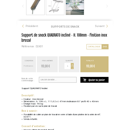
Précédent
Suivant
SUPPORTS DE SNACK
Support de snack QUADRATO incliné - H. 108mm - finition inox
brossé
Référence : D2431
CATALOGUE
D43
CONDITION
PRIX UNITAIRE
QUANTITÉ
TOTAL H.T.
113,00 €
+
113,00 €
Point euros
-
Nom de votre
Ajouter au panier
contremarque :
Support 'QUADRATO' incliné
Descriptif :
Couleur : Inox brossé
Dimensions : h. 108 x L. 111,62 x l. 47mm inclinaison 60° profil 40 x 40mm
Charge maxi : 90 kg
Fixation par vis sur le plan de travail
Bon à savoir :
Possibilité de coller un plan de travail en verre à l'aide d'une platine de la série de réf.
D2471.
Vendu à l'unité.
Conseil d'entretien :
Ne pas utiliser de produit abrasif.