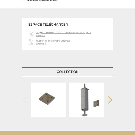
ESPACE TÉLÉCHARGER
Support QUADRATO droit ou incliné avec ou sans platine
NOTICE
Support de snack incliné Quadrato
GABARIT
COLLECTION