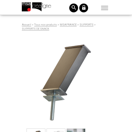
Accueil
>
Tous nos produits
>
MSAFRANCE
>
SUPPORTS
>
SUPPORTS DE SNACK