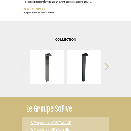
Possibilté de réaliser un montage affleurant à l'aide de la platine D8019.
Conseil d'entretien :
Ne pas utiliser de produit abrasif.
COLLECTION
Le
Groupe Sofive
A Propos de MSAFRANCE
A Propos de CREALIGNE