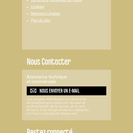
Conditions Générales de Vente
Cookies
Mentions Légales
Plan du Site
Nous Contacter
Assistance technique
et commerciale
NOUS ENVOYER UN
E-MAIL
Les sociétés MSAFRANCE et CREALIGNE
ne travaillent qu'à travers les réseaux de
professionnels, de la cuisine, de la salle
de bains et du design d'intérieur, implantés
en France et territoires d’outre-mer.
Restez connecté