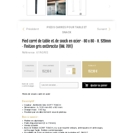
PIEDS CARRES POUR TABLE ET
Précédent
Suivant
SNACK
Pied carré de table et de snack en acier - 80 x 80 - H. 920mm
- finition gris anthracite (RAL 7011)
Référence : 61R-GRIS
CONDITION
PRIX UNITAIRE
QUANTITÉ
TOTAL H.T.
152,90 €
+
152,90 €
Point euros
-
Nom de votre
Ajouter au panier
contremarque :
Pieds de snack carré en acier
Descriptif :
Couleur : Anthrcite Gris SOFT TOUCH
Dimensions : h. 920 mm 80 x 80 mm
Charge maxi : 150 kg
Fixation par vis directement sous le plateau
Bon à savoir :
Platine en alumnium.
Patin d'ajustement (0 à 15mm).
Vendu à l'unité.
Avec le finition SORF TOUCH, il y a un touché velours, anti-rayures et anti-coups,
nettoyage facile, finition contemporaine.
Possibilité de fixer un plateau verre à l'aide de la platine réf. D8007.