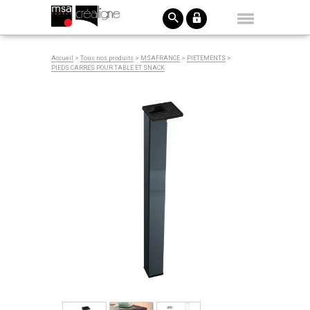
Accueil
>
Tous nos produits
>
MSAFRANCE
>
PIETEMENTS
>
PIEDS CARRES POUR TABLE ET SNACK