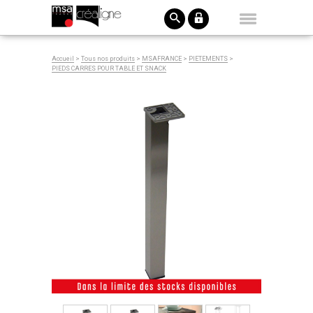
Accueil
>
Tous nos produits
>
MSAFRANCE
>
PIETEMENTS
>
PIEDS CARRES POUR TABLE ET SNACK