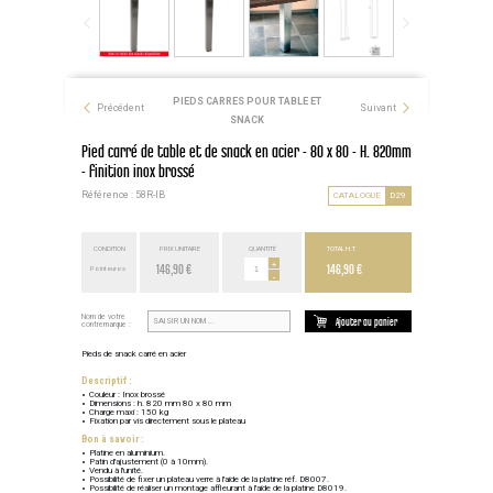
PIEDS CARRES POUR TABLE ET
Précédent
Suivant
SNACK
Pied carré de table et de snack en acier - 80 x 80 - H. 820mm
- finition inox brossé
Référence : 58R-IB
CATALOGUE
D29
CONDITION
PRIX UNITAIRE
QUANTITÉ
TOTAL H.T.
146,90 €
+
146,90 €
Point euros
-
Nom de votre
Ajouter au panier
contremarque :
Pieds de snack carré en acier
Descriptif :
Couleur : Inox brossé
Dimensions : h. 820 mm 80 x 80 mm
Charge maxi : 150 kg
Fixation par vis directement sous le plateau
Bon à savoir :
Platine en aluminium.
Patin d'ajustement (0 à 10mm).
Vendu à l'unité.
Possibilité de fixer un plateau verre à l'aide de la platine réf. D8007.
Possibilité de réaliser un montage affleurant à l'aide de la platine D8019.