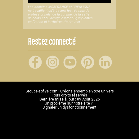
Les sociétés MSAFRANCE et CREALIGNE
ne travaillent qu'à travers les réseaux de
professionnels, de la cuisine, de la salle
de bains et du design d'intérieur, implantés
en France et territoires d’outre-mer.
Restez connecté
Groupe-sofive.com : Créons ensemble votre univers
Tous droits réservés
Dernière mise à jour : 09 Août 2026
Un problème sur notre site ? :
Signaler un dysfonctionnement