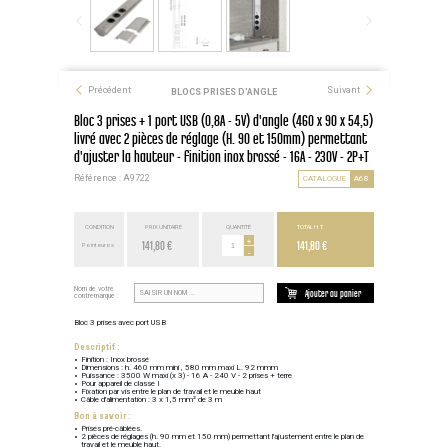
Précédent
Suivant
BLOCS PRISES D'ANGLE
Bloc 3 prises + 1 port USB (0,8A - 5V) d'angle (460 x 90 x 54,5)
livré avec 2 pièces de réglage (H. 90 et 150mm) permettant
d'ajuster la hauteur - finition inox brossé - 16A - 230V - 2P+T
Référence : A9722
CATALOGUE
A68
CONDITION
PRIX UNITAIRE
QUANTITÉ
TOTAL H.T.
141,80 €
+
141,80 €
Point euros
-
Nom de votre
Ajouter au panier
contremarque :
Bloc 3 prises avec port USB
Descriptif :
Finition : Inox brossé
Dimensions : h. 460 mm mini , 580 mm maxi L. 92 mmm
Puissance : 3500 W maxi (x 3) - 16 A - 240 V - 2 prises + terre
Pour appareil de classe I
Fixation par vis entre le plan de travail et le meuble haut
Câble d'alimentation : 3 x 1,5 mm² de 3 m
Bon à savoir :
Prises pré-câblées.
2 pièces de réglages (h. 90 mm et 150 mm) permettant l'ajustement entre le plan de
travail et le meuble haut.