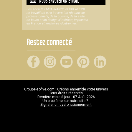
NOUS ENVOYER UN
E-MAIL
Les sociétés MSAFRANCE et CREALIGNE
ne travaillent qu'à travers les réseaux de
professionnels, de la cuisine, de la salle
de bains et du design d'intérieur, implantés
en France et territoires d’outre-mer.
Restez connecté
Groupe-sofive.com : Créons ensemble votre univers
Tous droits réservés
Dernière mise à jour : 07 Août 2026
Un problème sur notre site ? :
Signaler un dysfonctionnement