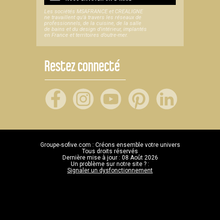
Les sociétés MSAFRANCE et CREALIGNE
ne travaillent qu'à travers les réseaux de
professionnels, de la cuisine, de la salle
de bains et du design d'intérieur, implantés
en France et territoires d’outre-mer.
Restez connecté
Groupe-sofive.com : Créons ensemble votre univers
Tous droits réservés
Dernière mise à jour : 08 Août 2026
Un problème sur notre site ? :
Signaler un dysfonctionnement