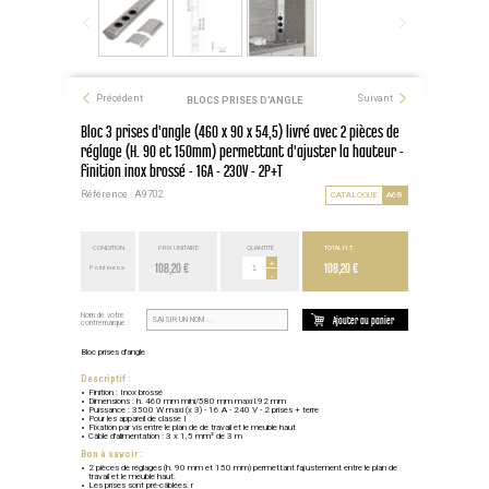
Précédent
Suivant
BLOCS PRISES D'ANGLE
Bloc 3 prises d'angle (460 x 90 x 54,5) livré avec 2 pièces de
réglage (H. 90 et 150mm) permettant d'ajuster la hauteur -
finition inox brossé - 16A - 230V - 2P+T
Référence : A9702
CATALOGUE
A68
CONDITION
PRIX UNITAIRE
QUANTITÉ
TOTAL H.T.
108,20 €
+
108,20 €
Point euros
-
Nom de votre
Ajouter au panier
contremarque :
Bloc prises d'angle
Descriptif :
Finition : Inox brossé
Dimensions : h. 460 mm mini/580 mm maxi l.92 mm
Puissance : 3500 W maxi (x 3) - 16 A - 240 V - 2 prises + terre
Pour les appareil de classe I
Fixation par vis entre le plan de de travail et le meuble haut
Câble d'alimentation : 3 x 1,5 mm² de 3 m
Bon à savoir :
2 pièces de réglages (h. 90 mm et 150 mm) permettant l'ajustement entre le plan de
travail et le meuble haut.
Les prises sont pré-câblées. r