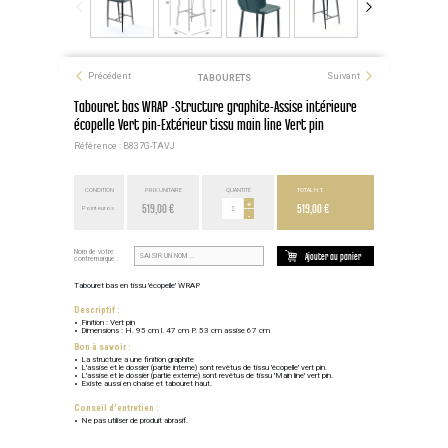
Précédent
Suivant
TABOURETS
Tabouret bas WRAP -Structure graphite-Assise intérieure
écopelle Vert pin-Extérieur tissu main line Vert pin
Référence : B837G-TAVJ
CONDITION
PRIX UNITAIRE
QUANTITÉ
TOTAL H.T.
519,00 €
+
519,00 €
Point euros
-
Nom de votre
Ajouter au panier
contremarque :
Tabouret bas en tissu 'écopelle' WRAP
Descriptif :
Finition : Vert pin
Dimensions : H. 95 cm l. 47 cm P. 53 cm assise 67 cm
Bon à savoir :
La structure a une finition graphite
L'assise et le dossier (partie interne) sont revêtus de tissu 'écopelle' vert pin.
L'assise et le dossier (partie externe) sont revêtus de tissu 'Main line' vert pin.
Existe aussi en chaise et tabouret haut.
Conseil d'entretien :
Ne pas utiliser de produit abrasif.