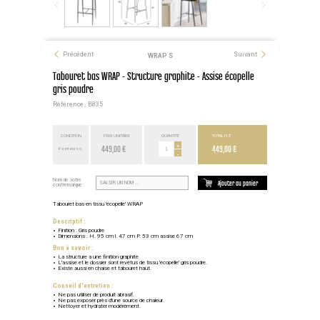
Précédent
Suivant
WRAP S
Tabouret bas WRAP - Structure graphite - Assise écopelle
gris poudre
Référence : B835
CONDITION
PRIX UNITAIRE
QUANTITÉ
TOTAL H.T.
449,00 €
+
449,00 €
Point euros
-
Nom de votre
Ajouter au panier
contremarque :
Tabouret bas en tissu 'écopelle' WRAP
Descriptif :
Finition : Gris poudre
Dimensions : H. 95 cm l. 47 cm P. 53 cm assise 67 cm
Bon à savoir :
La structure a une finition graphite
L'assise et le dossier sont revêtus de tissu 'écopelle' gris poudre.
Existe aussi en chaise et tabouret haut.
Conseil d'entretien :
Ne pas utiliser de produit abrasif.
Ne pas exposer près d'une source de chaleur.
Nettoyer et hydrater modérément.