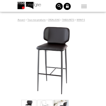
Accueil
>
Tous nos produits
>
CREALIGNE
>
TABOURETS
>
WRAP S