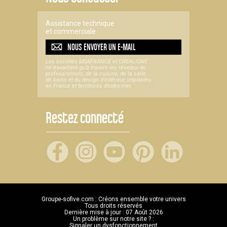
Assistance technique
et commerciale
NOUS ENVOYER UN
E-MAIL
Les sociétés MSAFRANCE et CREALIGNE
ne travaillent qu'à travers les réseaux de
professionnels, de la cuisine, de la salle
de bains et du design d'intérieur, implantés
en France et territoires d’outre-mer.
Restez connecté
Groupe-sofive.com : Créons ensemble votre univers
Tous droits réservés
Dernière mise à jour : 07 Août 2026
Un problème sur notre site ? :
Signaler un dysfonctionnement